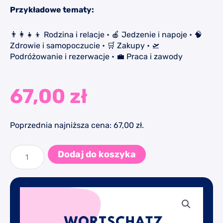
Przykładowe tematy:
👨‍👩‍👧‍👦 Rodzina i relacje • 🍎 Jedzenie i napoje • 🧠
Zdrowie i samopoczucie • 🛒 Zakupy • 🛫
Podróżowanie i rezerwacje • 💼 Praca i zawody
67,00
zł
Poprzednia najniższa cena:
67,00
zł
.
ilość
WORTSCHATZ-
Dodaj do koszyka
RAKETE
-
A1/A2