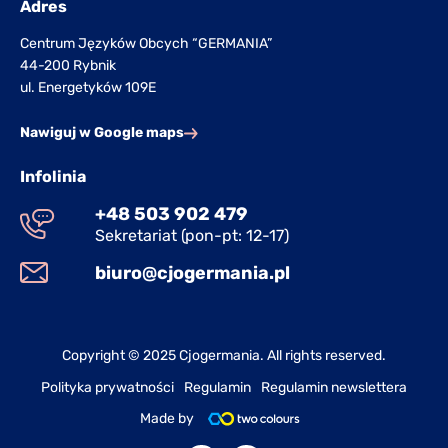
Adres
Centrum Języków Obcych “GERMANIA”
44-200 Rybnik
ul. Energetyków 109E
Nawiguj w Google maps
Infolinia
+48 503 902 479
Sekretariat (pon-pt: 12-17)
biuro@cjogermania.pl
Copyright © 2025 Cjogermania. All rights reserved.
Polityka prywatności
Regulamin
Regulamin newslettera
Made by
F
I