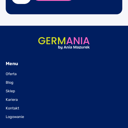
#Niemiecki
bez
Barier
-
dostęp
na
6
miesięcy
-
oferta
Menu
dla
Oferta
subskrybentów
Blog
Sklep
Kariera
Kontakt
Logowanie