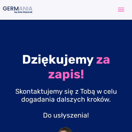
Przejdź
Głó
do
treści
me
Dziękujemy
za
zapis!
Skontaktujemy się z Tobą w celu
dogadania dalszych kroków.
Do usłyszenia!