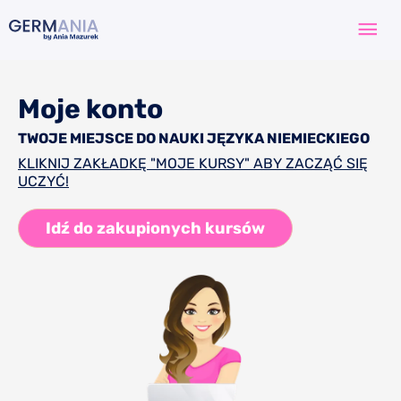
Przejdź
Głó
do
treści
me
Moje konto
TWOJE MIEJSCE DO NAUKI JĘZYKA NIEMIECKIEGO
KLIKNIJ ZAKŁADKĘ "MOJE KURSY" ABY ZACZĄĆ SIĘ
UCZYĆ!
Idź do zakupionych kursów